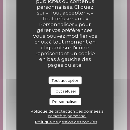
Horaires
publicités ou contenus
personnalisés. Cliquez
sur « Tout accepter », «
Lundi
Fermé
Tout refuser » ou «
Personnaliser » pour
Mar
-
Jeu
12h00 - 13h30
gérer vos préférences.
Vous pouvez modifier vos
choix à tout moment en
Vendredi
12h00 - 13h30
19h30 - 20h30 *
•
cliquant sur l'icône
représentant un cookie
Samedi
12h00 - 13h30 *
19h30 - 20h30 *
•
en bas à gauche des
pages du site.
Dimanche
12h00 - 13h30 *
Tout accepter
* Uniquement sur réservation
Tout refuser
Personnaliser
Politique de protection des données à
Accès
caractère personnel
Politique de gestion des cookies