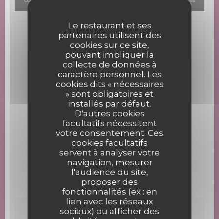
données de navigation et de localisation.
Autoriser
Le restaurant et ses
partenaires utilisent des
Infos pratiques
cookies sur ce site,
pouvant impliquer la
Cuisine
collecte de données à
Française
caractère personnel. Les
cookies dits « nécessaires
Type de restaurant
» sont obligatoires et
Restaurant
installés par défaut.
D'autres cookies
Services
facultatifs nécessitent
Terrasse, Privatisation, Parking, Accès Wifi,
votre consentement. Ces
Accès aux personnes à mobilité réduite
cookies facultatifs
servent à analyser votre
Moyens de paiement
navigation, mesurer
Visa, Maestro, Eurocard/Mastercard, Espèces,
l'audience du site,
Chèques, Carte Bleue
proposer des
fonctionnalités (ex : en
lien avec les réseaux
sociaux) ou afficher des