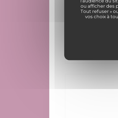
l'audience du sit
Res
ou afficher des 
Tout refuser » o
Se
vos choix à to
Terrasse, Privatisation
aux personnes 
Moyens 
Visa, Maestro, Euroc
Chèques,