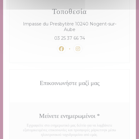
Τοποθεσία
Impasse du Presbytère 10240 Nogent-sur-
((ανοίγει σε νέο παράθυρο))
Aube
03 25 37 66 74
Facebook ((ανοίγει σε νέο παράθυρο
Instagram ((ανοίγει σε νέο 
Επικοινωνήστε μαζί μας
Μείνετε ενημερωμένοι
*
Εγγραφείτε στο ενημερωτικό μας δελτίο για να λαμβάνετε
εξατομικευμένες επικοινωνίες και προσφορές μάρκετινγκ μέσω
ηλεκτρονικού ταχυδρομείου από εμάς.