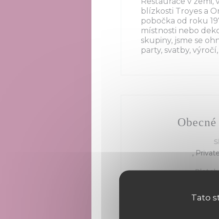
Restaurace v zemi, 
blízkosti Troyes a O
pobočka od roku 1979
místnosti nebo dekor
skupiny, jsme se oh
party, svatby, výročí,
Obecné 
S
, Privat
Plateb
Visa, Eurocard/Mast
Tato s