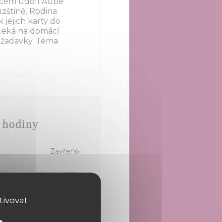
rdcem údolí Aube
uzštině. Rodina
 jejich karty do
s čeká na domácí
požadavky. Téma
 hodiny
Zavřeno
12:00 - 13:30
tivovat
 - 13:30
19:30 - 20:30 *
•