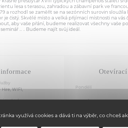
v krásné presbytář XVIII typických champenois staletí s
rientu lesa s terasou, zahradou a zábavní park ve franco
 a rozhodl se zaměřit se na sezónních surovin sloužila k
 je čistý. Skvělé místo a velká přijímací místnosti na vá
nout, aby vaše přání, budeme realizovat všechny vaše 
 seminář ... .. Budeme najít svůj ideál.
informace
Otevírací
lužby
Pondělí
e Hire, WIFI,
ní metody
Ute
-
Čt
ercard, Cash, Debit Card
tránka využívá cookies a dává ti na výběr, co chceš ak
Pátek
12:00