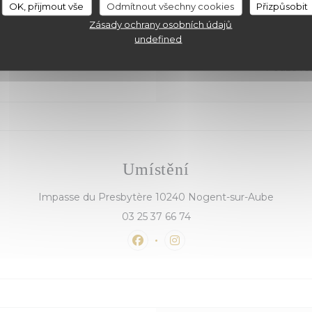
Sobota
12:00 -
OK, přijmout vše
Odmítnout všechny cookies
Přizpůsobit
Zásady ochrany osobních údajů
Neděle
undefined
* Pouze re
Umístění
((otevř
Impasse du Presbytère 10240 Nogent-sur-Aube
03 25 37 66 74
Facebook ((otevře se v novém 
Instagram ((otevře se v 