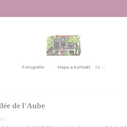
Fotografie
Mapa a kontakt
CS
((otevře se v novém okně))
((otevře se v novém okně))
llée de l'Aube
BE